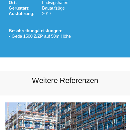
Ort:
Ludwigshafen
Gerüstart:
Bauaufzüge
Ausführung:
2017
Beschreibung/Leistungen:
Geda 1500 Z/ZP auf 50m Höhe
Weitere Referenzen